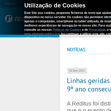
Utilização de Cookies
ENGLISH
Este Site usa cookies, pequenos ficheiros de texto que ajudam
dispositivo no nosso servidor. Os cookies não permitem identif
REDITUS
SERV
apenas o computador, smartphone ou tablet utilizado, de mo
melhores experiências de navegação no nosso site. Para ma
consulte as nossas
Políticas de Cookies
e de
Privacidade
, e 
Início
›
Linhas geridas pela Reditus
www.allaboutcookies.org
. Ao continuar a utilizar este site, 
utilização de cookies.
NOTÍCIAS
02.Dez.2021
Linhas geridas
9º ano consecu
A Reditus foi di
que é o evento d