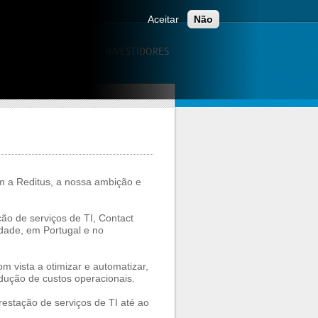
Aceitar
Não
CAÇÃO
CARREIRAS
INVESTIDORES
m a Reditus, a nossa ambição e
ão de serviços de TI, Contact
idade, em Portugal e no
m vista a otimizar e automatizar,
edução de custos operacionais.
restação de serviços de TI até ao