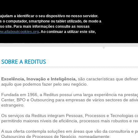
CONTACTOS
ajudam a identificar o seu dispositivo no nosso servidor.
as o computador, smartphone ou tablet utilizado, de modo a
REDITUS
SERVIÇOS E SOLUÇÕES
SECTORES
COMUNI
o site. Para mais informações consulte as nossas
w.allaboutcookies.org
. Ao continuar a utilizar este site,
cio
›
Reditus
›
Sobre a Reditus
SOBRE A REDITUS
Excelência, Inovação e Inteligência,
são características que define
aquilo que podemos fazer pelo seu negócio.
Fundada em 1966, a Reditus possui uma larga experiência na prestaç
Center, BPO e Outsourcing para empresas de vários sectores de ativ
estrangeiro.
Os serviços da Reditus integram Pessoas, Processos e Tecnologias co
permitindo maiores níveis de eficiência, processos mais robustos e r
A sua oferta contempla soluções em áreas que vão da consultoria e p
Outsourcing de Processos de Negócio, nomeadamente: