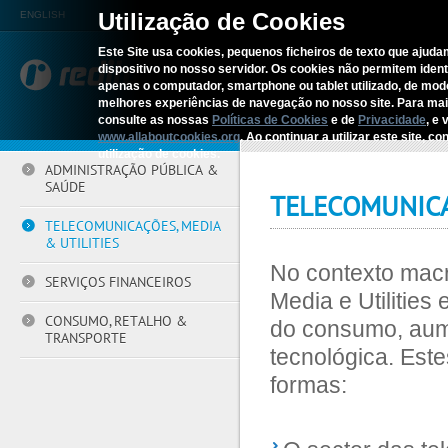
Utilização de Cookies
ENGLISH
Este Site usa cookies, pequenos ficheiros de texto que ajudam
dispositivo no nosso servidor. Os cookies não permitem identif
REDITUS
SERV
apenas o computador, smartphone ou tablet utilizado, de mo
melhores experiências de navegação no nosso site. Para ma
consulte as nossas
Políticas de Cookies
e de
Privacidade
, e 
Início
›
Sectores
›
Telecomunicaç
www.allaboutcookies.org
. Ao continuar a utilizar este site, 
utilização de cookies.
ADMINISTRAÇÃO PÚBLICA &
SAÚDE
TELECOMUNICA
TELECOMUNICAÇÕES, MEDIA
& UTILITIES
No contexto macr
SERVIÇOS FINANCEIROS
Media e Utilities
CONSUMO, RETALHO &
do consumo, aum
TRANSPORTE
tecnológica. Este
formas: