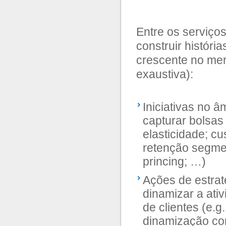
Entre os serviço
construir histór
crescente no mer
exaustiva):
Iniciativas no â
capturar bolsas
elasticidade; 
retenção segmen
princing; …)
Ações de estrat
dinamizar a ati
de clientes (e.
dinamização com