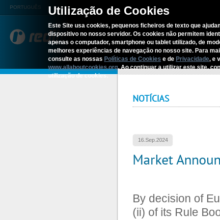
Utilização de Cookies
PORTUGUÊS
Este Site usa cookies, pequenos ficheiros de texto que ajudam
dispositivo no nosso servidor. Os cookies não permitem identif
REDITUS
SERV
apenas o computador, smartphone ou tablet utilizado, de mo
melhores experiências de navegação no nosso site. Para ma
consulte as nossas
Políticas de Cookies
e de
Privacidade
, e 
Home
›
Market Announcement
www.allaboutcookies.org
. Ao continuar a utilizar este site, 
utilização de cookies.
NOTÍCIAS
16.Sep.2024
Market Annou
By decision of E
(ii) of its Rule 