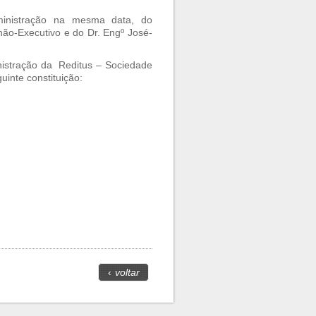
inistração na mesma data, do
não-Executivo e do Dr. Engº José-
nistração da Reditus – Sociedade
uinte constituição:
‹
voltar