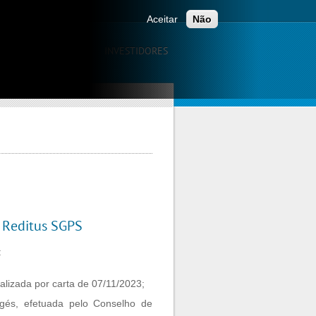
Aceitar
Não
CAÇÃO
CARREIRAS
INVESTIDORES
 Reditus SGPS
:
lizada por carta de 07/11/2023;
agés, efetuada pelo Conselho de