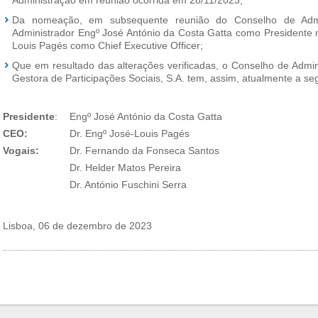
Administração em reunião ocorrida em 28/11/2023;
Da nomeação, em subsequente reunião do Conselho de Adm
Administrador Engº José António da Costa Gatta como Presidente 
Louis Pagés como Chief Executive Officer;
Que em resultado das alterações verificadas, o Conselho de Admi
Gestora de Participações Sociais, S.A. tem, assim, atualmente a seg
Presidente
:
Engº José António da Costa Gatta
CEO:
Dr. Engº José-Louis Pagés
Vogais:
Dr. Fernando da Fonseca Santos
Dr. Helder Matos Pereira
Dr. António Fuschini Serra
Lisboa, 06 de dezembro de 2023