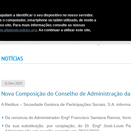
CONTACTOS
ajudam a identificar o seu dispositivo no nosso servidor.
as o computador, smartphone ou tablet utilizado, de modo a
REDITUS
SERVIÇOS E SOLUÇÕES
SECTORES
COMUNI
o site. Para mais informações consulte as nossas
w.allaboutcookies.org
. Ao continuar a utilizar este site,
cio
›
Nova Composição do Conselho de Administração da Reditus SGPS
NOTÍCIAS
11.Dez.2023
Nova Composição do Conselho de Administração da
A Reditus – Sociedade Gestora de Participações Sociais, S.A. informa
Da renúncia do Administrador Engº Francisco Santana Ramos, forma
Da sua substituição, por cooptação, do Dr. Engº José-Louis P