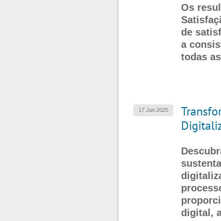
Os resul
Satisfaç
de satis
a consis
todas as
Transfo
17.Jan.2025
Digital
Descubra
sustenta
digitali
process
proporci
digital,