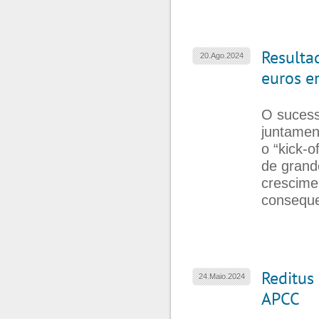
Resulta
20.Ago.2024
euros 
O sucess
juntamen
o “kick-o
de grand
crescime
conseque
Reditus
24.Maio.2024
APCC