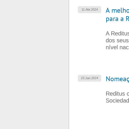
A melho
11.Abr.2024
para a R
A Reditu
dos seus
nível nac
Nomeaçã
23.Jan.2024
Reditus 
Socieda