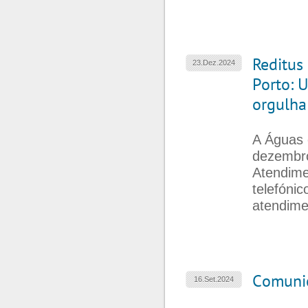
Reditus
23.Dez.2024
Porto: 
orgulha
A Águas 
dezembro
Atendime
telefóni
atendime
Comuni
16.Set.2024