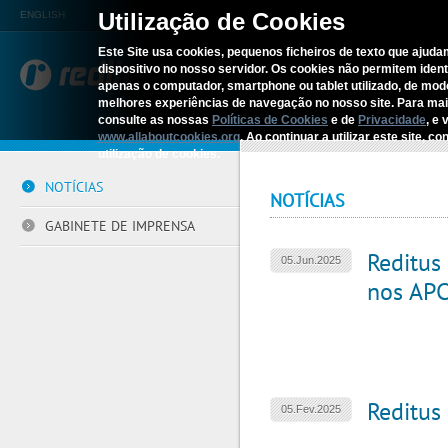
Utilização de Cookies
ENGLISH
Este Site usa cookies, pequenos ficheiros de texto que ajudam
dispositivo no nosso servidor. Os cookies não permitem identif
REDITUS
SERV
apenas o computador, smartphone ou tablet utilizado, de mo
melhores experiências de navegação no nosso site. Para ma
consulte as nossas
Políticas de Cookies
e de
Privacidade
, e 
Início
›
Comunicação
›
Lista de 
www.allaboutcookies.org
. Ao continuar a utilizar este site, 
utilização de cookies.
NOTÍCIAS
NOTÍCIAS
GABINETE DE IMPRENSA
Reditus
05.Jun.2025
nos APC
Reditus
05.Fev.2025