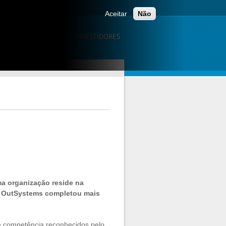
Aceitar
Não
CAÇÃO
CARREIRAS
INVESTIDORES
a organização reside na
de OutSystems completou mais
de competência reconhecidos pelo