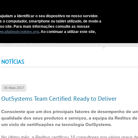
CONTACTOS
ajudam a identificar o seu dispositivo no nosso servidor.
as o computador, smartphone ou tablet utilizado, de modo a
REDITUS
SERVIÇOS E SOLUÇÕES
SECTORES
COMUNI
o site. Para mais informações consulte as nossas
w.allaboutcookies.org
. Ao continuar a utilizar este site,
cio
›
Comunicação
›
Notícias
›
OutSystems Team Certified. Ready to Deliver
NOTÍCIAS
05.Maio.2017
OutSystems Team Certified. Ready to Deliver
Consciente que um dos principais fatores de desempenho de um
qualidade dos seus produtos e serviços, a equipa da Reditus 
um ciclo de certificações na tecnologia OutSystems.
No último mês, a Reditus certificou 10 consultores nos vários graus 