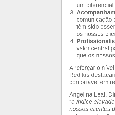
um diferencial
Acompanhamen
comunicação c
têm sido essen
os nossos clie
Profissionali
valor central 
que os nossos
A reforçar o níve
Reditus destacar
confortável em r
Angelina Leal, D
“
o índice elevad
nossos clientes 