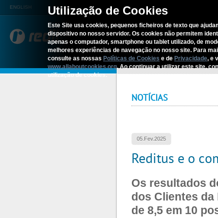
Utilização de Cookies
ENGLISH
Este Site usa cookies, pequenos ficheiros de texto que ajudam
dispositivo no nosso servidor. Os cookies não permitem identif
REDITUS
SERV
apenas o computador, smartphone ou tablet utilizado, de mo
melhores experiências de navegação no nosso site. Para ma
consulte as nossas
Políticas de Cookies
e de
Privacidade
, e 
Início
›
Reditus e o compromisso co
www.allaboutcookies.org
. Ao continuar a utilizar este site, 
utilização de cookies.
NOTÍCIAS
05.Fev.2025
Reditus e o c
Os resultados d
dos Clientes da
de 8,5 em 10 pos