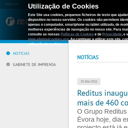
Utilização de Cookies
ENGLISH
Este Site usa cookies, pequenos ficheiros de texto que ajudam
dispositivo no nosso servidor. Os cookies não permitem identif
REDITUS
SERV
apenas o computador, smartphone ou tablet utilizado, de mo
melhores experiências de navegação no nosso site. Para ma
consulte as nossas
Políticas de Cookies
e de
Privacidade
, e 
Início
›
Comunicação
›
Notícias
www.allaboutcookies.org
. Ao continuar a utilizar este site, 
utilização de cookies.
NOTÍCIAS
NOTÍCIAS
GABINETE DE IMPRENSA
25.Mar.2011
Reditus inaugu
mais de 460 c
O Grupo Reditus 
Évora hoje, dia 
projecto está já