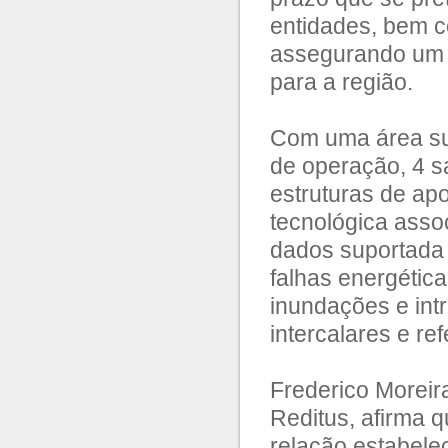
entidades, bem 
assegurando um n
para a região.
Com uma área sup
de operação, 4 sa
estruturas de ap
tecnológica asso
dados suportada 
falhas energétic
inundações e int
intercalares e re
Frederico Moreir
Reditus, afirma qu
relação estabele