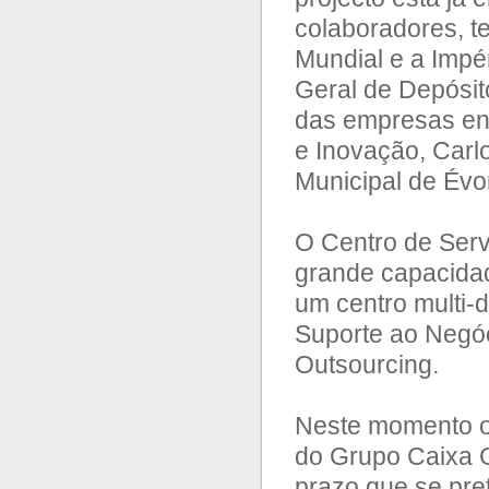
colaboradores, t
Mundial e a Imp
Geral de Depósit
das empresas env
e Inovação, Carl
Municipal de Évor
O Centro de Serv
grande capacidade
um centro multi-d
Suporte ao Negóc
Outsourcing.
Neste momento o
do Grupo Caixa G
prazo que se pr