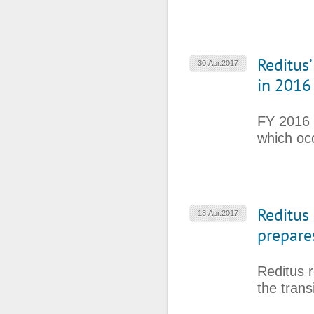
Reditus
30.Apr.2017
in 2016
FY 2016 
which occ
Reditus
18.Apr.2017
prepares
Reditus r
the tran