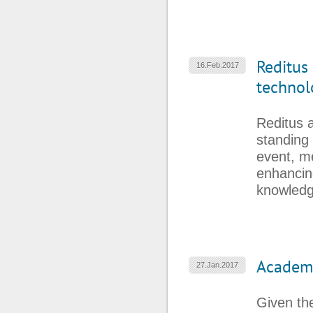
Reditus
16.Feb.2017
technol
Reditus 
standing 
event, me
enhancin
knowledg
Academi
27.Jan.2017
Given th