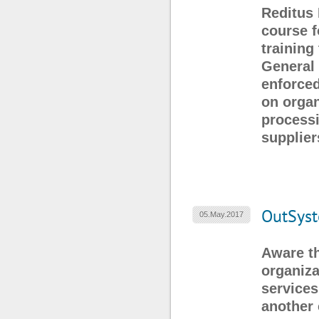
Reditus 
course f
training
General 
enforced
on organ
processi
supplier
OutSyst
05.May.2017
Aware th
organiza
service
another 