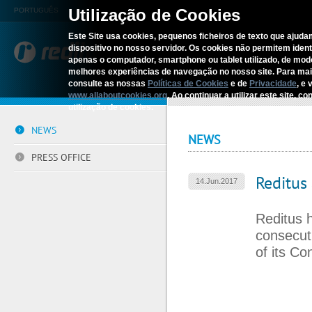
Utilização de Cookies
PORTUGUÊS
Este Site usa cookies, pequenos ficheiros de texto que ajudam
dispositivo no nosso servidor. Os cookies não permitem identif
REDITUS
SERV
apenas o computador, smartphone ou tablet utilizado, de mo
melhores experiências de navegação no nosso site. Para ma
consulte as nossas
Políticas de Cookies
e de
Privacidade
, e 
Home
›
Communication
›
News
www.allaboutcookies.org
. Ao continuar a utilizar este site, 
utilização de cookies.
NEWS
NEWS
PRESS OFFICE
Reditus
14.Jun.2017
Reditus 
consecuti
of its Co