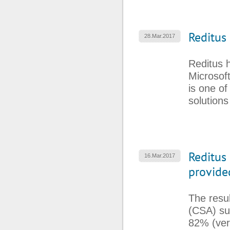
Reditus
28.Mar.2017
Reditus h
Microsoft
is one of
solutions
Reditus 
16.Mar.2017
provide
The resu
(CSA) sur
82% (very