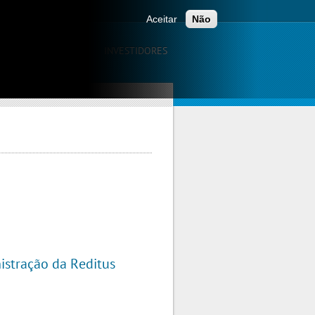
Aceitar
Não
CAÇÃO
CARREIRAS
INVESTIDORES
stração da Reditus