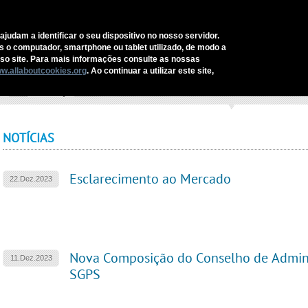
CONTACTOS
ajudam a identificar o seu dispositivo no nosso servidor.
as o computador, smartphone ou tablet utilizado, de modo a
REDITUS
SERVIÇOS E SOLUÇÕES
SECTORES
COMUNI
o site. Para mais informações consulte as nossas
w.allaboutcookies.org
. Ao continuar a utilizar este site,
cio
›
Comunicação
›
Lista de Notícias
NOTÍCIAS
Esclarecimento ao Mercado
22.Dez.2023
Nova Composição do Conselho de Admini
11.Dez.2023
SGPS